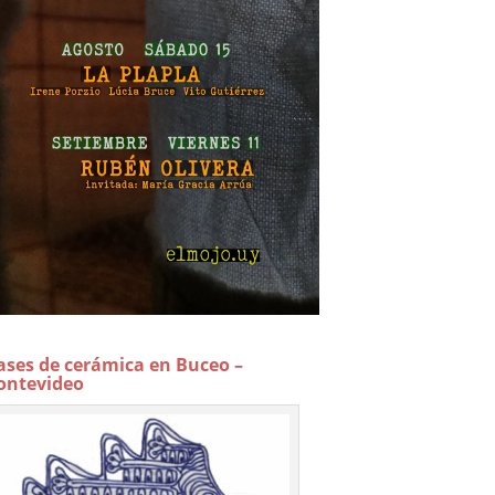
ases de cerámica en Buceo –
ntevideo