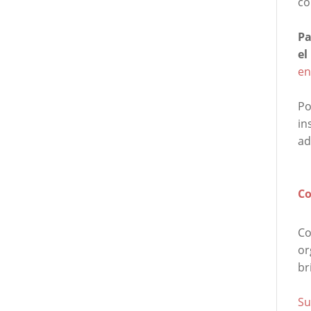
co
Pa
el
en
Po
in
ad
Co
Co
or
br
Su