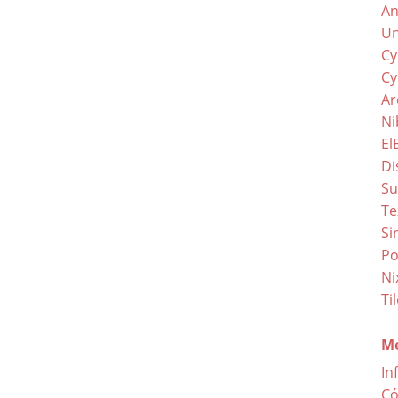
An
Un
Cy
Cy
Ar
Ni
El
Di
Su
Te
Si
Po
Ni
Ti
Me
In
Có