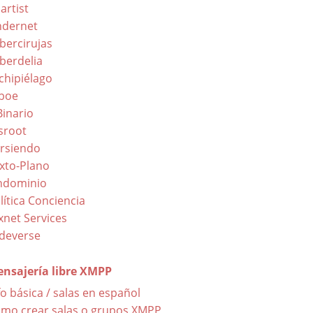
artist
dernet
bercirujas
berdelia
chipiélago
boe
Binario
sroot
rsiendo
xto-Plano
ndominio
lítica Conciencia
xnet Services
ldeverse
nsajería libre XMPP
fo básica / salas en español
mo crear salas o grupos XMPP