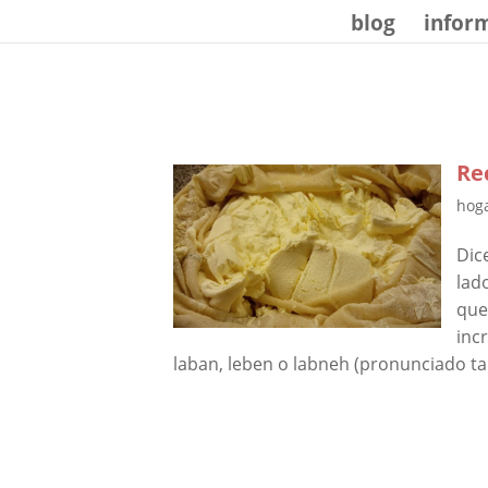
Mastodon
blog
infor
Re
hoga
Dice
lad
que
inc