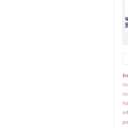
En
cu
cu
ho
in
po