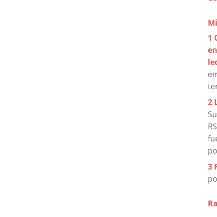
Mi
1 
en
le
em
t
2 
Su
RS
fu
po
3 
po
Ra