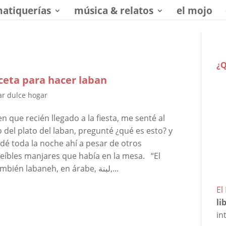
matiquerías
música & relatos
el mojo
¿Q
ceta para hacer laban
r dulce hogar
n que recién llegado a la fiesta, me senté al
o del plato del laban, pregunté ¿qué es esto? y
dé toda la noche ahí a pesar de otros
reíbles manjares que había en la mesa. “El
laban, leben o labneh (pronunciado también labaneh, en árabe, لبنة,...
El
li
in