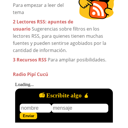
Para empezar a leer del
tema
2 Lectores RSS: apuntes de
usuario
Sugerencias sobre filtros en los
lectores RSS, para quienes tienen muchas
fuentes y pueden sentirse agobiados por la
cantidad de información.
3 Recursos RSS
Para ampliar posibilidades.
Radio Pipí Cucú