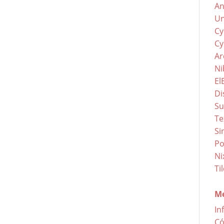
An
Un
Cy
Cy
Ar
Ni
El
Di
Su
Te
Si
Po
Ni
Ti
Me
In
Có