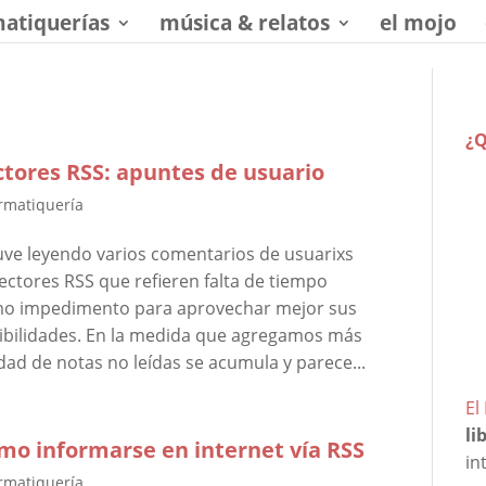
matiquerías
música & relatos
el mojo
¿Q
ctores RSS: apuntes de usuario
rmatiquería
uve leyendo varios comentarios de usuarixs
lectores RSS que refieren falta de tiempo
o impedimento para aprovechar mejor sus
ibilidades. En la medida que agregamos más
idad de notas no leídas se acumula y parece...
El
li
mo informarse en internet vía RSS
in
rmatiquería