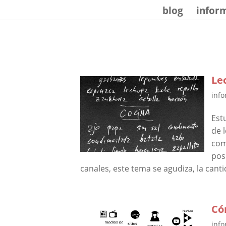
Mastodon
blog
infor
Le
info
Est
de 
com
pos
canales, este tema se agudiza, la cant
Có
info