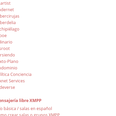
artist
dernet
bercirujas
berdelia
chipiélago
boe
Binario
sroot
rsiendo
xto-Plano
ndominio
lítica Conciencia
xnet Services
ldeverse
nsajería libre XMPP
fo básica / salas en español
mo crear salas o grupos XMPP