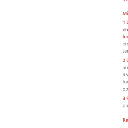
Mi
1 
en
le
em
t
2 
Su
RS
fu
po
3 
po
Ra