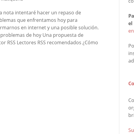
co
la nota intentaré hacer un repaso de
Pa
blemas que enfrentamos hoy para
el
ormarnos en internet y una posible solución.
en
 problemas de hoy Una propuesta de
lector RSS Lectores RSS recomendados ¿Cómo
Po
in
ad
Co
Co
or
br
Su