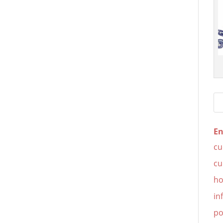
En
cu
cu
ho
in
po