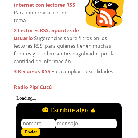
internet con lectores RSS
Para empezar a leer del
tema
2 Lectores RSS: apuntes de
usuario
Sugerencias sobre filtros en los
lectores RSS, para quienes tienen muchas
fuentes y pueden sentirse agobiados por la
cantidad de información.
3 Recursos RSS
Para ampliar posibilidades.
Radio Pipí Cucú