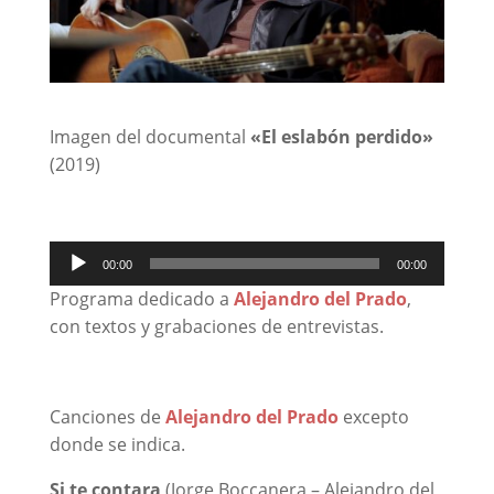
Imagen del documental
«El eslabón perdido»
(2019)
Reproductor
00:00
00:00
de
Programa dedicado a
Alejandro del Prado
,
audio
con textos y grabaciones de entrevistas.
Canciones de
Alejandro del Prado
excepto
donde se indica.
Si te contara
(Jorge Boccanera – Alejandro del